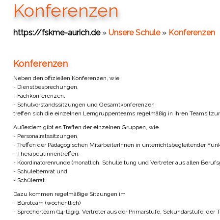
Konferenzen
https://fskme-aurich.de
»
Unsere Schule
»
Konferenzen
Konferenzen
Neben den offiziellen Konferenzen, wie
- Dienstbesprechungen,
- Fachkonferenzen,
- Schulvorstandssitzungen und Gesamtkonferenzen
treffen sich die einzelnen Lerngruppenteams regelmäßig in ihren Teamsitzu
Außerdem gibt es Treffen der einzelnen Gruppen, wie
- Personalratssitzungen,
- Treffen der Pädagogischen MitarbeiterInnen in unterrichtsbegleitender Funk
- Therapeutinnentreffen,
- Koordinatorenrunde (monatlich, Schulleitung und Vertreter aus allen Berufs
- Schulelternrat und
- Schülerrat.
Dazu kommen regelmäßige Sitzungen im
- Büroteam (wöchentlich)
- Sprecherteam (14-tägig, Vertreter aus der Primarstufe, Sekundarstufe, der